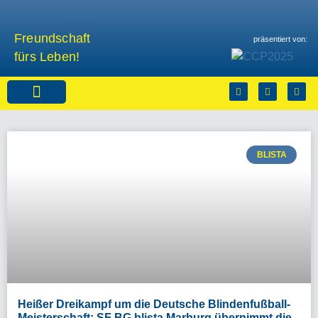
Freundschaft
präsentiert von:
fürs Leben!
Sponsoren & Partner
BLISTA
Heißer Dreikampf um die Deutsche Blindenfußball-
Meisterschaft: SF BG blista Marburg übernimmt die