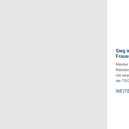
Sieg 
Fraue
Meister
Meister
mit ein
die TSG
WEIT