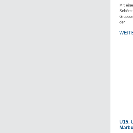
Mit ein
Schönst
Gruppen
der
WEIT
U15, 
Marbu