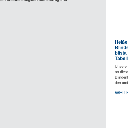
Heiße
Blind
blist
Tabel
Unsere 
an dies
Blinden
den amt
WEIT