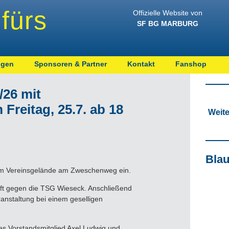
fürs
Offizielle Website von
SF BG MARBURG
ngen
Sponsoren & Partner
Kontakt
Fanshop
/26 mit
reitag, 25.7. ab 18
Weit
Bla
 dem Vereinsgelände am Zweschenweg ein.
aft gegen die TSG Wieseck. Anschließend
anstaltung bei einem geselligen
es Vorstandsmitglied Axel Ludwig und