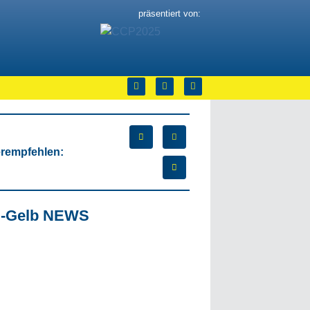
präsentiert von:
erempfehlen:
u-Gelb NEWS