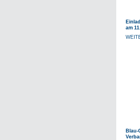
Einla
am 11
WEIT
Blau-G
Verba