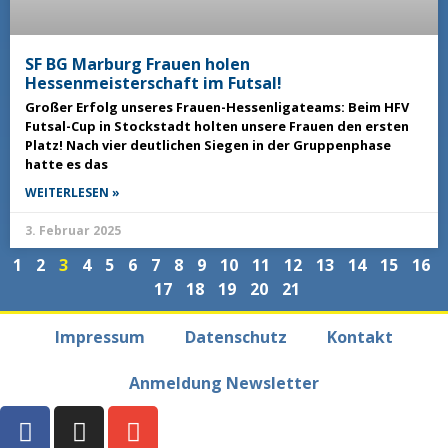
SF BG Marburg Frauen holen
Hessenmeisterschaft im Futsal!
Großer Erfolg unseres Frauen-Hessenligateams: Beim HFV
Futsal-Cup in Stockstadt holten unsere Frauen den ersten
Platz! Nach vier deutlichen Siegen in der Gruppenphase
hatte es das
WEITERLESEN »
3. Februar 2025
1
2
3
4
5
6
7
8
9
10
11
12
13
14
15
16
17
18
19
20
21
Impressum
Datenschutz
Kontakt
Anmeldung Newsletter